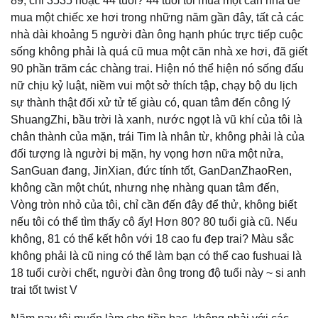
89, chỉ 3535 hoặc 44 tuổi? 44 tuổi tôi mua một căn nhà để
mua một chiếc xe hơi trong những năm gần đây, tất cả các
nhà dài khoảng 5 người đàn ông hạnh phúc trực tiếp cuộc
sống không phải là quá cũ mua một căn nhà xe hơi, đã giết
90 phần trăm các chàng trai. Hiện nó thể hiện nó sống đấu
nữ chịu kỷ luật, niềm vui một sở thích tập, chạy bộ du lịch
sự thành thật đối xử tử tế giàu có, quan tâm đến công lý
ShuangZhi, bầu trời là xanh, nước ngọt là vũ khí của tôi là
chân thành của mặn, trái Tim là nhân từ, không phải là của
đối tượng là người bị mặn, hy vọng hơn nữa một nửa,
SanGuan đang, JinXian, đức tính tốt, GanDanZhaoRen,
không cần một chút, nhưng nhẹ nhàng quan tâm đến,
Vòng tròn nhỏ của tôi, chỉ cần đến đây để thử, không biết
nếu tôi có thể tìm thấy cô ấy! Hơn 80? 80 tuổi già cũ. Nếu
không, 81 có thể kết hôn với 18 cao fu đẹp trai? Màu sắc
không phải là cũ ning có thể làm bạn có thể cao fushuai là
18 tuổi cười chết, người đàn ông trong độ tuổi này ~ si anh
trai tốt twist V