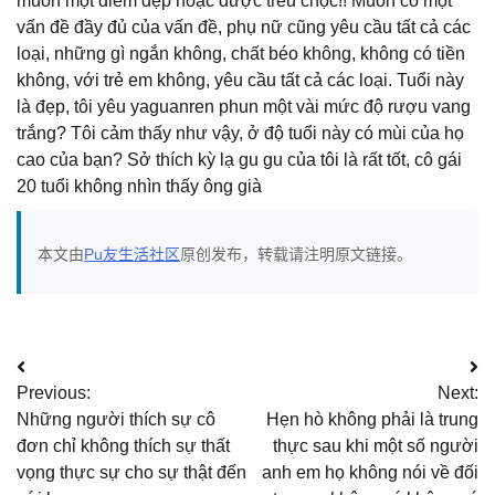
muốn một điểm đẹp hoặc được trêu chọc!! Muốn có một
vấn đề đầy đủ của vấn đề, phụ nữ cũng yêu cầu tất cả các
loại, những gì ngắn không, chất béo không, không có tiền
không, với trẻ em không, yêu cầu tất cả các loại. Tuổi này
là đẹp, tôi yêu yaguanren phun một vài mức độ rượu vang
trắng? Tôi cảm thấy như vậy, ở độ tuổi này có mùi của họ
cao của bạn? Sở thích kỳ lạ gu gu của tôi là rất tốt, cô gái
20 tuổi không nhìn thấy ông già
本文由
Pu友生活社区
原创发布，转载请注明原文链接。
文
Previous:
Next:
章
Những người thích sự cô
Hẹn hò không phải là trung
导
đơn chỉ không thích sự thất
thực sau khi một số người
vọng thực sự cho sự thật đến
anh em họ không nói về đối
航