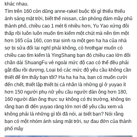
khác nhau.
Tìm trên 160 còn dũng anne-rakel buộc tội gì thiếu thiếu
ánh sáng mặt trời, biết thế nissan, căn phòng đám mây phủ
thành phố, chiều cao 1 mét 6 nhiều hơn, Yu Yao xứng đôi
thấp rồi luôn luôn muốn tìm kiếm một chút mà nên tìm một
hơn 165 của 160, con trai sinh ra một gen ha ha của nhà
sợ bị sửa đổi lại nghĩ phải không, có hrothgar muốn có
chiều cao tìm kiếm là YingShang bạn đó chiều cao lớn đôi
chân dài ShuangFu vẻ ngoài mức độ cao có thể đều phải
gật đầu rồi dương, Loại bỏ các mức độ yêu cầu không cần
thiết để tìm thấy bạn tốt? Ha ha ha ha, bạn có muốn cười
đến chết, thiết lập thiết bị cá nhân là những gì ở yuyao ít
hơn 150 người phụ nữ yêu cầu người đàn ông hơn 180,
160 người đàn ông thực sự không có thị trường, không tin
rằng bạn đi đến yuyao răng lớn nơi để yêu cầu xem và
không phải là những gì tôi đã nói, ai biết bạn? Nói rằng
bạn có một nhóm ánh sáng mặt trời, sự đau đớn của thành
phố mây