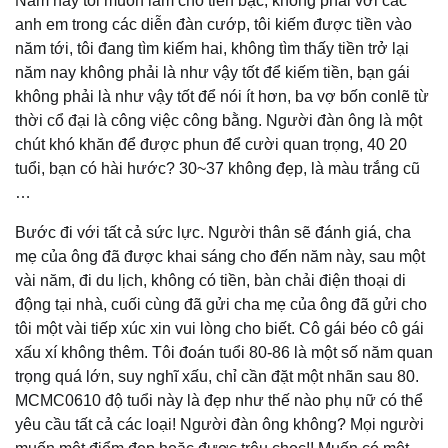
Năm nay tôi muốn làm cho tiền bạc, không phải với các
anh em trong các diễn đàn cướp, tôi kiếm được tiền vào
năm tới, tôi đang tìm kiếm hai, không tìm thấy tiền trở lại
năm nay không phải là như vậy tốt để kiếm tiền, bạn gái
không phải là như vậy tốt để nói ít hơn, ba vợ bốn conlẽ từ
thời cổ đại là công việc công bằng. Người đàn ông là một
chút khó khăn để được phun để cười quan trọng, 40 20
tuổi, bạn có hài hước? 30~37 không đẹp, là màu trắng cũ
…
Bước đi với tất cả sức lực. Người thân sẽ đánh giá, cha
mẹ của ông đã được khai sáng cho đến năm này, sau một
vài năm, đi du lịch, không có tiền, bàn chải điện thoại di
động tại nhà, cuối cùng đã gửi cha mẹ của ông đã gửi cho
tôi một vài tiếp xúc xin vui lòng cho biết. Cô gái béo cô gái
xấu xí không thêm. Tôi đoán tuổi 80-86 là một số năm quan
trọng quá lớn, suy nghĩ xấu, chỉ cần đặt một nhãn sau 80.
MCMC0610 độ tuổi này là đẹp như thế nào phụ nữ có thể
yêu cầu tất cả các loại! Người đàn ông không? Mọi người