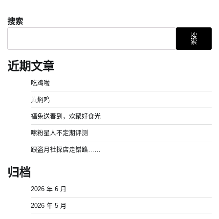
搜索
搜
索
近期文章
吃鸡啦
黄焖鸡
福兔送春到，欢聚好食光
嗦粉星人不定期评测
跟盗月社探店走错路……
归档
2026 年 6 月
2026 年 5 月