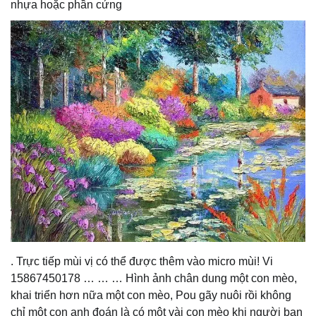
nhựa hoặc phần cứng
. Trực tiếp mùi vị có thể được thêm vào micro mùi! Vi
15867450178 … … … Hình ảnh chân dung một con mèo,
khai triển hơn nữa một con mèo, Pou gãy nuôi rồi không
chỉ một con anh đoán là có một vài con mèo khi người bạn