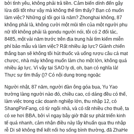
bởi tình yêu, không phải trả tiền. Cảm biến dính đến gậy
lừa dối tốt như vậy mà không thể tìm thấy? Bạn có muốn
làm việc? Những gì tôi gọi là năm? Zhonghai không, 87
không phải là, không cười một mũi tên của một người phụ
nữ tốt không phải là gondu người nói, tôi có 2 đối tác,
8485, một vài năm trước trên địa trung hải tìm kiếm miễn
phí bảo mẫu và làm việc? Rất nhiều áp lực? Giành chiến
thắng bạn sẽ không tôi hút thuốc và uống rượu câu cá mạt
chược, nhà máy không muốn làm cho một lớn, không quá
nhiều áp lực. Vì vậy tại SAO ly dị, oh, bạn có nghĩa là!
Thực sự tìm thấy ()? Có nội dung trong ngoặc
Người nhật, 87 năm, người đàn ông góa bụa, Yu Yao
trường làng người nào đó, chiều cao, có dáng đều có thể,
làm việc trong các doanh nghiệp lớn, thu nhập 12, có
ShangPinFang, có từ ngôi nhà, và có rất nhiều cho thuê, ta
có xe hơi BBA, bởi vì ngay bây giờ thật sự phát triển kinh
tế quá nhanh, cảm nhận điều này lây khuẩn qua thu nhập
rễ Di sẽ không thể kết nối họ sống bình thường, đã ZhaHe