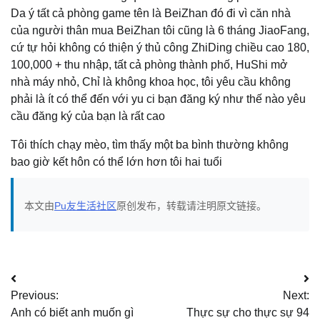
Da ý tất cả phòng game tên là BeiZhan đó đi vì căn nhà
của người thân mua BeiZhan tôi cũng là 6 tháng JiaoFang,
cứ tự hỏi không có thiện ý thủ công ZhiDing chiều cao 180,
100,000 + thu nhập, tất cả phòng thành phố, HuShi mở
nhà máy nhỏ, Chỉ là không khoa học, tôi yêu cầu không
phải là ít có thể đến với yu ci bạn đăng ký như thế nào yêu
cầu đăng ký của bạn là rất cao
Tôi thích chạy mèo, tìm thấy một ba bình thường không
bao giờ kết hôn có thể lớn hơn tôi hai tuổi
本文由
Pu友生活社区
原创发布，转载请注明原文链接。
文
Previous:
Next:
章
Anh có biết anh muốn gì
Thực sự cho thực sự 94