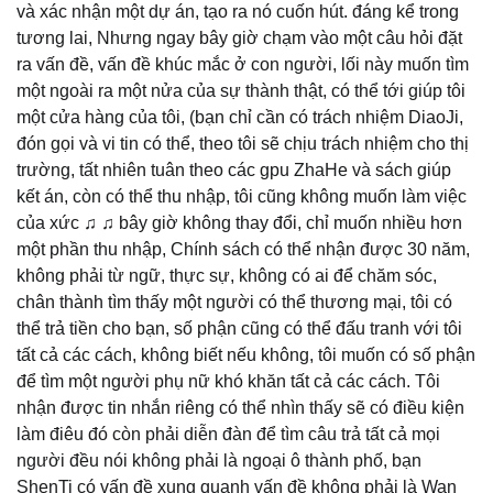
và xác nhận một dự án, tạo ra nó cuốn hút. đáng kể trong
tương lai, Nhưng ngay bây giờ chạm vào một câu hỏi đặt
ra vấn đề, vấn đề khúc mắc ở con người, lối này muốn tìm
một ngoài ra một nửa của sự thành thật, có thể tới giúp tôi
một cửa hàng của tôi, (bạn chỉ cần có trách nhiệm DiaoJi,
đón gọi và vi tin có thể, theo tôi sẽ chịu trách nhiệm cho thị
trường, tất nhiên tuân theo các gpu ZhaHe và sách giúp
kết án, còn có thể thu nhập, tôi cũng không muốn làm việc
của xức ♫ ♫ bây giờ không thay đổi, chỉ muốn nhiều hơn
một phần thu nhập, Chính sách có thể nhận được 30 năm,
không phải từ ngữ, thực sự, không có ai để chăm sóc,
chân thành tìm thấy một người có thể thương mại, tôi có
thể trả tiền cho bạn, số phận cũng có thể đấu tranh với tôi
tất cả các cách, không biết nếu không, tôi muốn có số phận
để tìm một người phụ nữ khó khăn tất cả các cách. Tôi
nhận được tin nhắn riêng có thể nhìn thấy sẽ có điều kiện
làm điêu đó còn phải diễn đàn để tìm câu trả tất cả mọi
người đều nói không phải là ngoại ô thành phố, bạn
ShenTi có vấn đề xung quanh vấn đề không phải là Wan