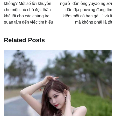
导
không? Một số lời khuyên
người đàn ông yuyao người
cho một chú chó độc thân
dân địa phương đang tìm
航
khá tốt cho các chàng trai,
kiếm một cô bạn gái, ít và ít
quan tâm đến việc tìm hiểu
mà không phải là tốt
Related Posts