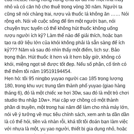
nhỏ và có căn hộ cho thuê trong vòng 30 năm. Người ta
cũng sẽ nói chàng trai, rượu và thuốc lá không ăn …… Nói
rộng eh. Nói về cuộc sống để tìm một người bạn, nói
chuyện trực tuyến có thể không hút thuốc không uống
rượu người ích kỷ? Làm thế nào để giải thích, hoặc bạn
tạo ra dữ liệu lớn của khói không phải là sẵn sàng để ích
kỷ??? Năm và sau đó nhìn thấy một điểm, lịch sự. Bảo
trọng thận. Hút thuốc ít hơn và ít hơn bây giờ, không có
khói, miệng ngọt sẽ được tốt đẹp. Nếu số phận, cố tình có
thể thêm tôi năm 19519194454.
Hẹn hò: tôi 95 ningbo yuyao người cao 185 trọng lượng
180, trong khu vực trung tâm thành phố yuyao (giao hàng
tháng 6), đó là một chiếc xe hơi 30w, sau đó là một trò chơi
studio thu nhập 10w+. Hai cặp vợ chồng có một thành
phần di truyền, một trong hai năm để làm cho nhà máy lớn,
nói về ý tưởng về mục tiêu chính sách, xem anh ta dần dần
là có thể hói, tiền và nhàn rỗi, khá tốt tôi đoán bạn làm việc
với nhựa là một, yu yao người, thiết bị gia dụng nhỏ, hoặc