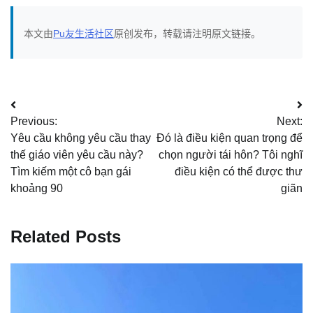
本文由
Pu友生活社区
原创发布，转载请注明原文链接。
文
Previous:
Next:
章
Yêu cầu không yêu cầu thay
Đó là điều kiện quan trọng để
导
thế giáo viên yêu cầu này?
chọn người tái hôn? Tôi nghĩ
Tìm kiếm một cô bạn gái
điều kiện có thể được thư
航
khoảng 90
giãn
Related Posts