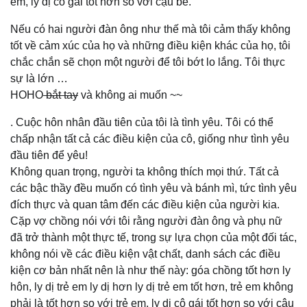
em, ly dị cô gái tốt hơn so với cậu bé."
Nếu có hai người đàn ông như thế mà tôi cảm thấy không
tốt về cảm xúc của họ và những điều kiện khác của họ, tôi
chắc chắn sẽ chọn một người để tôi bớt lo lắng. Tôi thực
sự là lớn …
HOHO
bắt tay
và không ai muốn ~~
. Cuộc hôn nhân đầu tiên của tôi là tình yêu. Tôi có thể
chấp nhận tất cả các điều kiện của cô, giống như tình yêu
đầu tiên để yêu!
Không quan trọng, người ta không thích mọi thứ. Tất cả
các bậc thầy đều muốn có tình yêu và bánh mì, tức tình yêu
đích thực và quan tâm đến các điều kiện của người kia.
Cặp vợ chồng nói với tôi rằng người đàn ông và phụ nữ
đã trở thành một thực tế, trong sự lựa chọn của một đối tác,
không nói về các điều kiện vật chất, danh sách các điều
kiện cơ bản nhất nên là như thế này: góa chồng tốt hơn ly
hôn, ly dị trẻ em ly dị hơn ly dị trẻ em tốt hơn, trẻ em không
phải là tốt hơn so với trẻ em, ly dị cô gái tốt hơn so với cậu