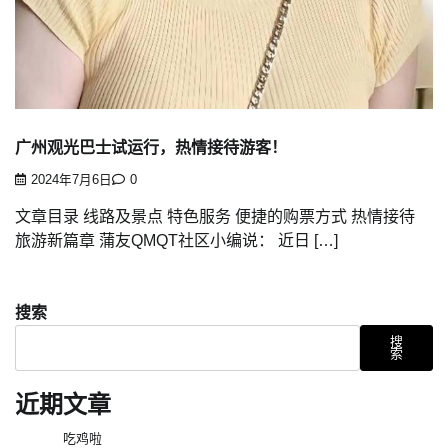
广州观光巴士试运行，热情接待游客！
2024年7月6日
0
文章目录 线路及景点 特色服务 便捷的购票方式 热情接待
旅游新篇章 蒲友QMQT社区小编说： 近日 […]
搜索
搜
索
近期文章
吃鸡啦