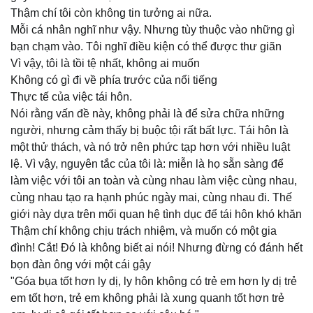
Thậm chí tôi còn không tin tưởng ai nữa.
Mỗi cá nhân nghĩ như vậy. Nhưng tùy thuộc vào những gì
bạn chạm vào. Tôi nghĩ điều kiện có thể được thư giãn
Vì vậy, tôi là tồi tệ nhất, không ai muốn
Không có gì đi về phía trước của nổi tiếng
Thực tế của việc tái hôn.
Nói rằng vấn đề này, không phải là để sửa chữa những
người, nhưng cảm thấy bị buộc tội rất bất lực. Tái hôn là
một thử thách, và nó trở nên phức tạp hơn với nhiều luật
lệ. Vì vậy, nguyên tắc của tôi là: miễn là họ sẵn sàng để
làm việc với tôi an toàn và cùng nhau làm việc cùng nhau,
cùng nhau tạo ra hạnh phúc ngày mai, cùng nhau đi. Thế
giới này dựa trên mối quan hệ tình dục để tái hôn khó khăn
Thậm chí không chịu trách nhiệm, và muốn có một gia
đình! Cắt! Đó là không biết ai nói! Nhưng đừng có đánh hết
bọn đàn ông với một cái gậy
"Góa bụa tốt hơn ly dị, ly hôn không có trẻ em hơn ly dị trẻ
em tốt hơn, trẻ em không phải là xung quanh tốt hơn trẻ