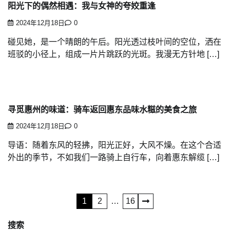
阳光下的偶然相遇：我与女神的夸姣重逢
2024年12月18日
0
碰见她，是一个晴朗的午后。阳光透过枝叶间的空位，洒在
班驳的小径上，组成一片片跳跃的光斑。我漫无方针地 […]
寻觅惠州的味道：骑车返回惠东品味水糍的美食之旅
2024年12月18日
0
导语：随着东风的轻拂，阳光正好，大风不燥。在这个合适
外出的季节，不如我们一路骑上自行车，向着惠东解缆 […]
文
1
2
…
16
章
搜索