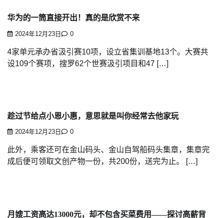
华为的一筒直接开出！真的是欣赏不来
2024年12月23日
0
4家单元承办省汲引赛10项，设立省集训基地13个。大赛共
设109个赛项，搜罗62个世赛汲引项目和47 […]
趁过节给点小恩小惠，意思就是叫你经常去他家玩
2024年12月23日
0
此外，乘客还可在金山码头、金山自驾船码头集章，集章完
成后便可领取文创产物一份，共200份，送完为止。 […]
月嫂工资高达13000元，却不包含买菜费用——探讨高薪背