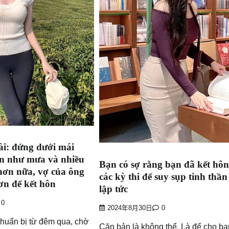
ài: đứng dưới mái
n như mưa và nhiều
Bạn có sợ rằng bạn đã kết hôn
hơn nữa, vợ của ông
các kỳ thi để suy sụp tinh thầ
ơn để kết hôn
lập tức
0
2024年8月30日
0
chuẩn bị từ đêm qua, chờ
Căn bản là không thể. Là để cho bạ