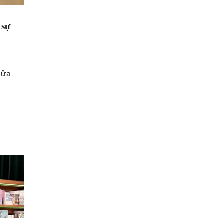
 sự
nửa