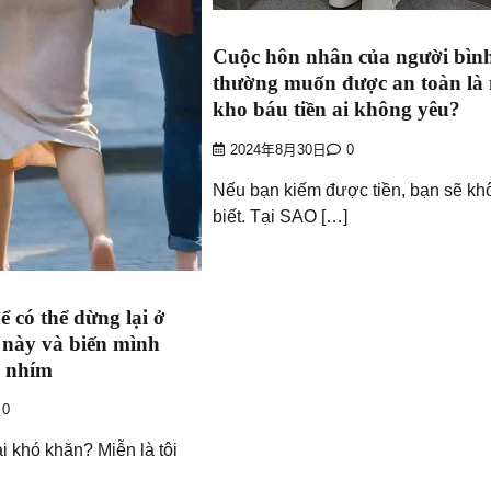
Cuộc hôn nhân của người bìn
thường muốn được an toàn là
kho báu tiền ai không yêu?
2024年8月30日
0
Nếu bạn kiếm được tiền, bạn sẽ kh
biết. Tại SAO […]
 có thể dừng lại ở
g này và biến mình
n nhím
0
ại khó khăn? Miễn là tôi