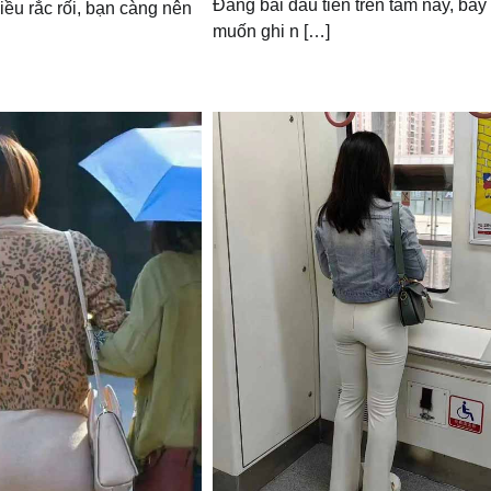
Đăng bài đầu tiên trên tấm này, bây
ều rắc rối, bạn càng nên
muốn ghi n […]