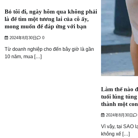
Bỏ tôi đi, ngày hôm qua không phải
là để tìm một tương lai của cô ấy,
mong muốn để đáp ứng với bạn
2024年8月30日
0
Từ doanh nghiệp cho đến bây giờ là gần
10 năm, mua […]
Làm thế nào để
tuổi lúng tún
thành một co
2024年8月30日
Vì vậy, tại SAO l
không xế […]