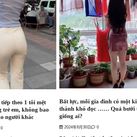
Bất lực, mỗi gia đình có một k
tiếp theo 1 tôi mệt
thánh khó đọc …… Quả bưởi 
g trẻ em, không bao
giống ai?
ho người khác
2024年8月30日
0
0