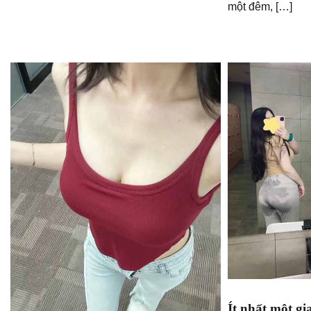
một đêm, […]
Ít nhất một gi