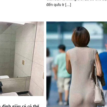
đến qufu tr […]
a đình giàu có có thể