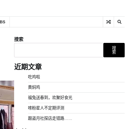
BS
搜索
搜
索
近期文章
吃鸡啦
黄焖鸡
福兔送春到，欢聚好食光
嗦粉星人不定期评测
跟盗月社探店走错路……