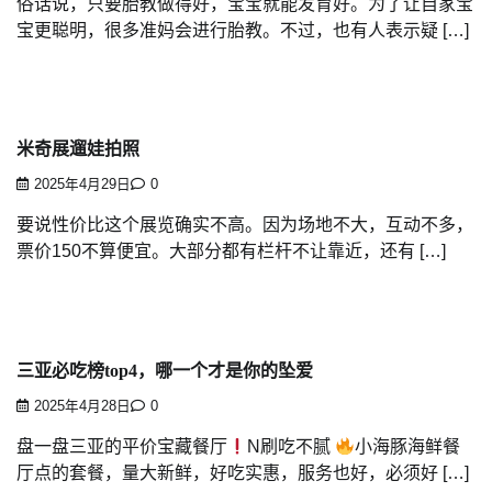
俗话说，只要胎教做得好，宝宝就能发育好。为了让自家宝
宝更聪明，很多准妈会进行胎教。不过，也有人表示疑 […]
米奇展遛娃拍照
2025年4月29日
0
要说性价比这个展览确实不高。因为场地不大，互动不多，
票价150不算便宜。大部分都有栏杆不让靠近，还有 […]
三亚必吃榜top4，哪一个才是你的坠爱
2025年4月28日
0
盘一盘三亚的平价宝藏餐厅
N刷吃不腻
小海豚海鲜餐
厅点的套餐，量大新鲜，好吃实惠，服务也好，必须好 […]