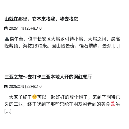
山就在那里️，它不来找我，我去找它
2025年4月25日
0
嘉午台，位于长安区大峪乡引镇小峪、大峪之间，最高
峰戴顶，海拔1870米。因山险景奇，怪石嶙峋，景观 […]
三亚之旅～去打卡三亚本地人开的网红餐厅
2025年4月22日
0
一大家子终于
可以一起好好的放个假了，来到了期待已
久的三亚，终于吃到了那些只能在朋友圈看到的美食
虽
[…]