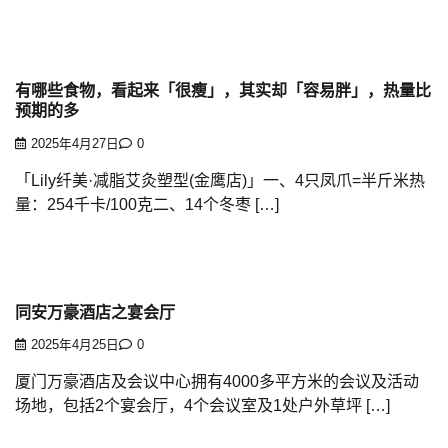
有哪些食物，看起来「很瘦」，其实却「容易胖」，热量比
预期的多
2025年4月27日
0
「Lily纤美·减脂艾灸塑型(金鹰店)」一、4只凤爪=半斤米热
量：254千卡/100克二、14个冬枣 […]
同安万豪酒店之宴会厅
2025年4月25日
0
厦门万豪酒店及会议中心拥有4000多平方米的会议及活动
场地，包括2个宴会厅，4个会议室及1处户外草坪 […]