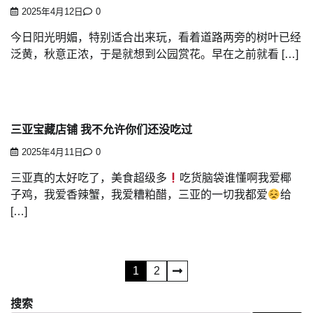
2025年4月12日
0
今日阳光明媚，特别适合出来玩，看着道路两旁的树叶已经
泛黄，秋意正浓，于是就想到公园赏花。早在之前就看 […]
三亚宝藏店铺 我不允许你们还没吃过
2025年4月11日
0
三亚真的太好吃了，美食超级多
吃货脑袋谁懂啊我爱椰
子鸡，我爱香辣蟹，我爱糟粕醋，三亚的一切我都爱
给
[…]
文
1
2
章
搜索