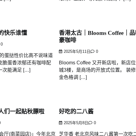
的快乐谁懂
香港太古｜Blooms Coffee｜
豪咖啡
0
2025年5月11日
0
g的蛋挞性价比高不说味道
皮脆蛋香浓郁还有咖啡配
Blooms Coffee 又开新店啦，新
次能满足 […]
城3楼，是商场的开放式位置。 装
金色格调 […]
人们一起贴秋膘啦
好吃的二八酱
0
2025年5月8日
0
会厅(南菜园店)」今年北京
芝华香 老北京风味二八酱第一次吃