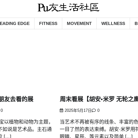
EADING EDGE
FITNESS
MOVEMENT
WELLNESS
B
朋友去看的展
周末看展【胡安•米罗 无轮之
0
2025年5月17日
0
o的珠宝以植物和动物为主题，
当艺术不再被有序的线条、丰富的
不如说是艺术品。主石通
一目了然的表达束缚。胡安·米罗用
[…]
眼睛、星辰、等元素以及简单 […]