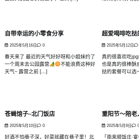
自带幸运的小零食分享
超爱喝啡吃挞
2025年5月16日
0
2025年5月12日
春天来了 最近的天气好好呀和小姐妹约了
真的很喜欢吃jp
一个周末去公园露营
不能浪费这种好
也是真的很棒酥
天气~ 露营之前 […]
挞的套餐可以选一
苍蝇馆子~北门饭店
重阳节～陪老
2025年5月10日
0
2025年5月9日
好酒不怕巷子深，好菜就藏在巷子里！北
「南来顺饭庄·宴