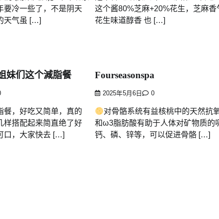
年要冷一些了，不是阴天
这个酱80%芝麻+20%花生，芝麻
天气虽 […]
花生味道醇香 也 […]
姐妹们这个減脂餐
Fourseasonspa
0
2025年5月6日
0
脂餐，好吃又简单，真的
对骨骼系统有益核桃中的天然抗
几样搭配起来简直绝了好
和ω3脂肪酸有助于人体对矿物质的
口，大家快去 […]
钙、磷、锌等，可以促进骨骼 […]