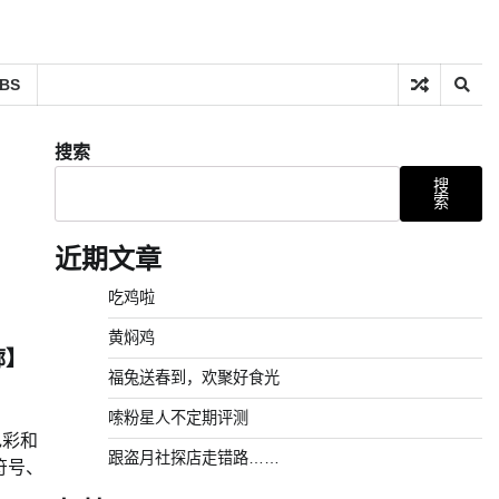
BS
搜索
搜
索
近期文章
吃鸡啦
黄焖鸡
廓】
福兔送春到，欢聚好食光
嗦粉星人不定期评测
色彩和
跟盗月社探店走错路……
符号、