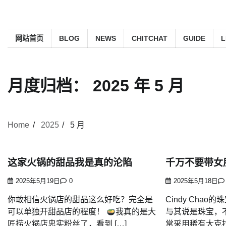
网站首页
BLOG
NEWS
CHITCHAT
GUIDE
L
月度归档：
2025 年 5 月
Home
2025
5 月
这家火锅的甜品我是真的沦陷
千万不要带女
2025年5月19日
0
2025年5月18日
你敢相信火锅店的甜品这么好吃？完全是
Cindy Cha
可以单独开甜品店的程度！
我真的是大
与其说是珠宝，
匠捞火锅店忠实粉丝了，看到 […]
常采用稀有大克拉 