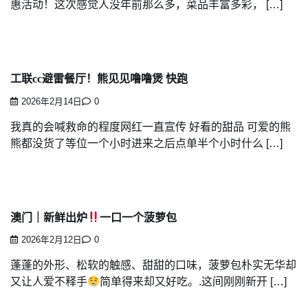
惠活动！这次感觉人没年前那么多，菜品丰富多彩， […]
工联cc避雷餐厅！熊见见噜噜煲 快跑
2026年2月14日
0
我真的会喊救命的程度网红一直宣传 好看的甜品 可爱的熊
熊都没货了等位一个小时进来之后点单半个小时什么 […]
澳门｜新鲜出炉
一口一个菠萝包
2026年2月12日
0
蓬蓬的外形、松软的触感、甜甜的口味，菠萝包朴实无华却
又让人爱不释手
简单得来却又好吃。.这间刚刚新开 […]