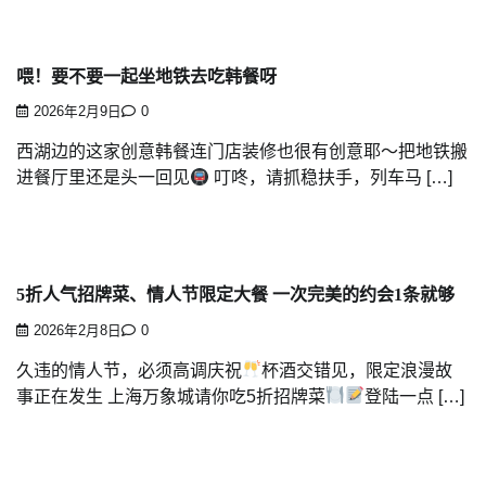
喂！要不要一起坐地铁去吃韩餐呀
2026年2月9日
0
西湖边的这家创意韩餐连门店装修也很有创意耶～把地铁搬
进餐厅里还是头一回见
叮咚，请抓稳扶手，列车马 […]
5折人气招牌菜、情人节限定大餐 一次完美的约会1条就够
2026年2月8日
0
久违的情人节，必须高调庆祝
杯酒交错见，限定浪漫故
事正在发生 上海万象城请你吃5折招牌菜
登陆一点 […]